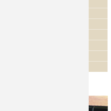
18.04.2026
GC Mülheim an der Ruhr
09.05.2026
Westf. GC Gütersloh
20.06.2026
GC Münster-Wilkinghege
11.07.2026
GC Gelsenkirchen Haus Leythe
22.08.2026
Unna-Fröndenberg
05.09.2026
Royal St. Barbara's
Nachholspieltag
Mannschaftsfoto