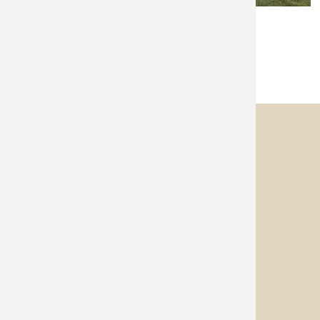
Golf Club Unna-Fröndenberg e.V.
Kontakt
Telefon:
+49 2373 70068
E-Mail:
info@gcuf.de
WhatsApp:
+49 1517 / 42 64 151
Öffnungszeiten Büro
di - fr
o9.oo - 17.oo Uhr
mo | sa - so
o9.oo - 16.oo Uhr
an Turniertagen
1h vor Turnierstart
bis Turnierende