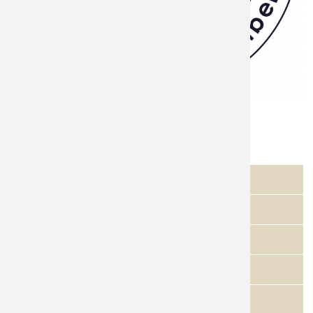
Florian Schmidtke
Spieltage
09.05.2026
GC Gut Neuenhof
20.06.2026
GC Unna-Fröndenberg
11.07.2026
GC Stahlberg
22.08.2026
Haus Amecke
05.09.2026
GC Sauerland