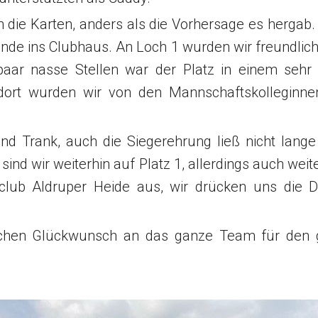
DSGVO
Marshals
Matchplay Gewinner
Herren AK50 I
 in die Karten, anders als die Vorhersage es herga
Runde ins Clubhaus. An Loch 1 wurden wir freundl
Clubmagazine
Hunde auf dem Golfplatz
GCUF Einzelmatchplay 2026
Herren AK50 II
paar nasse Stellen war der Platz in einem sehr
Chronik
Carts
GCUF Teammatchplay 2026
Herren AK50 III
 dort wurden wir von den Mannschaftskolleginn
Ehrenrat
Rettungskonzept auf dem Platz
Damen-, Herren- und Seniorennachmittage
Damen AK65
d Trank, auch die Siegerehrung ließ nicht lange
Präsidentengalerie
Ausschreibungen
Herren AK65
sind wir weiterhin auf Platz 1, allerdings auch wei
lfclub Aldruper Heide aus, wir drücken uns die 
Jugend
lichen Glückwunsch an das ganze Team für den 