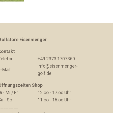
Golfstore Eisenmenger
Kontakt
Telefon:
+49 2373 1707360
info@eisenmenger-
E-Mail:
golf.de
Öffnungszeiten Shop
i - Mi / Fr
12.oo - 17.oo Uhr
Sa - So
11.oo - 16.oo Uhr
________