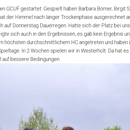
DSGVO
Marshals
Matchplay Gewinner
Herren AK50 I
en GCUF gestartet. Gespielt haben Barbara Bömer, Birgit S
 hat der Himmel nach langer Trockenphase ausgerechnet a
Clubmagazine
Hunde auf dem Golfplatz
GCUF Einzelmatchplay 2026
Herren AK50 II
h auf Donnerstag Dauerregen. Hatte sich der Platz bei uns
eigte sich auch in den Ergebnissen, es gab kein Ergebnis 
Chronik
Carts
GCUF Teammatchplay 2026
Herren AK50 III
t dem höchsten durchschnittlichem HC angetreten und habe
 Spieltage. In 2 Wochen spielen wir in Westerholt. Da hat 
Ehrenrat
Rettungskonzept auf dem Platz
Damen-, Herren- und Seniorennachmittage
Damen AK65
l auf bessere Bedingungen.
Präsidentengalerie
Ausschreibungen
Herren AK65
Jugend