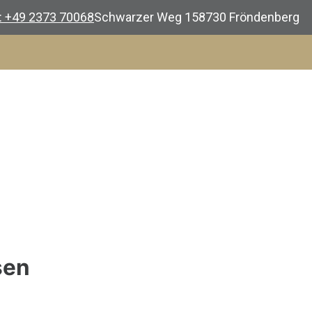
.: +49 2373 70068
Schwarzer Weg 1
58730 Fröndenberg
sen