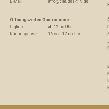
E-Mail:
info@claudes-t19.de
Öffnungszeiten Gastronomie
täglich
ab 12.oo Uhr
D
Küchenpause
16.oo - 17.oo Uhr
D