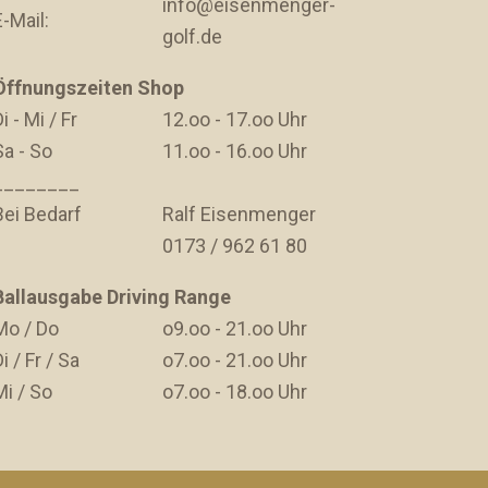
info@eisenmenger-
E-Mail:
golf.de
Öffnungszeiten Shop
i - Mi / Fr
12.oo - 17.oo Uhr
Sa - So
11.oo - 16.oo Uhr
________
Bei Bedarf
Ralf Eisenmenger
0173 / 962 61 80
Ballausgabe Driving Range
Mo / Do
o9.oo - 21.oo Uhr
i / Fr / Sa
o7.oo - 21.oo Uhr
Mi / So
o7.oo - 18.oo Uhr