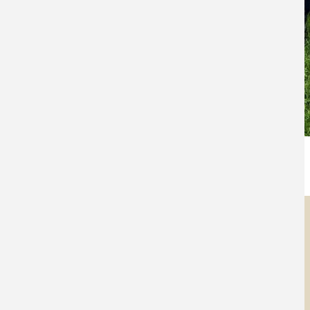
Golf Club Unna-Fröndenberg e.V.
Kontakt
Telefon:
+49 2373 70068