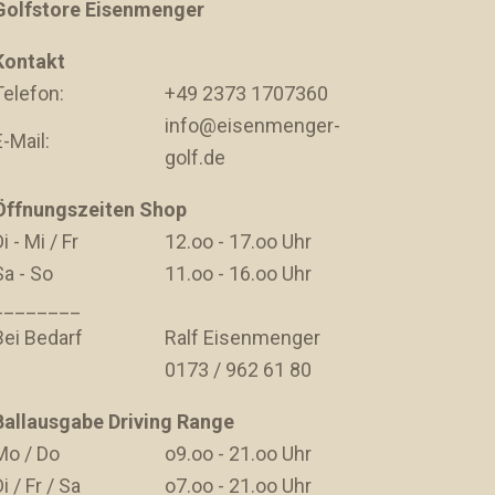
Golfstore Eisenmenger
Kontakt
Telefon:
+49 2373 1707360
info@eisenmenger-
E-Mail:
golf.de
Öffnungszeiten Shop
i - Mi / Fr
12.oo - 17.oo Uhr
Sa - So
11.oo - 16.oo Uhr
________
Bei Bedarf
Ralf Eisenmenger
0173 / 962 61 80
Ballausgabe Driving Range
Mo / Do
o9.oo - 21.oo Uhr
i / Fr / Sa
o7.oo - 21.oo Uhr