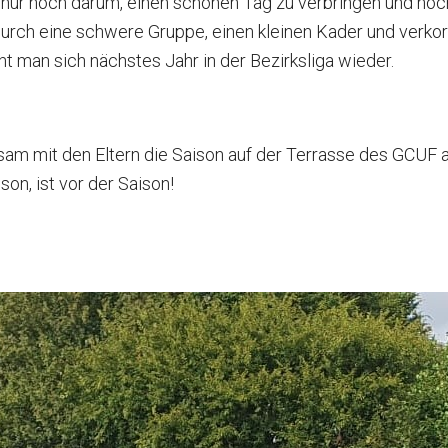
es nur noch darum, einen schönen Tag zu verbringen und h
DSGVO
Marshals
Matchplay Gewinner
Herren AK50 I
urch eine schwere Gruppe, einen kleinen Kader und verkork
ht man sich nächstes Jahr in der Bezirksliga wieder.
Clubmagazine
Hunde auf dem Golfplatz
GCUF Einzelmatchplay 2026
Herren AK50 II
Chronik
Carts
GCUF Teammatchplay 2026
Herren AK50 III
 mit den Eltern die Saison auf der Terrasse des GCUF au
Ehrenrat
Rettungskonzept auf dem Platz
Damen-, Herren- und Seniorennachmittage
Damen AK65
on, ist vor der Saison!
Präsidentengalerie
Ausschreibungen
Herren AK65
Jugend